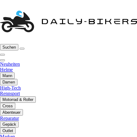
Suchen
Neuheiten
Helme
Mann
Damen
High-Tech
Rennsport
Motorrad & Roller
Cross
Abenteuer
Reparatur
Gepäck
Outlet
Marken