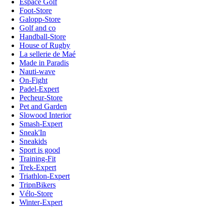
Espace Golf
Foot-Store
Galopp-Store
Golf and co
Handball-Store
House of Rugby
La sellerie de Maé
Made in Paradis
Nauti-wave
On-Fight
Padel-Expert
Pecheur-Store
Pet and Garden
Slowood Interior
Smash-Expert
Sneak'In
Sneakids
Sport is good
Training-Fit
Trek-Expert
Triathlon-Expert
TripnBikers
Vélo-Store
Winter-Expert