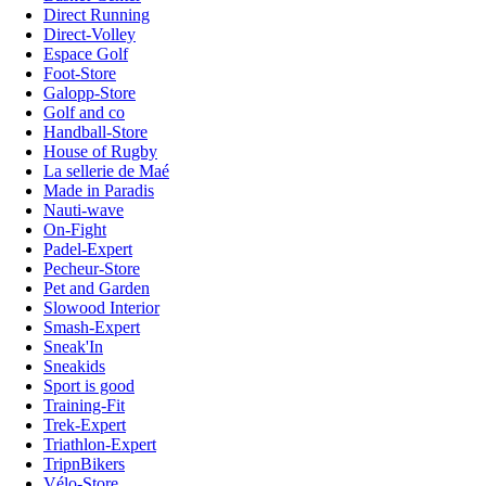
Direct Running
Direct-Volley
Espace Golf
Foot-Store
Galopp-Store
Golf and co
Handball-Store
House of Rugby
La sellerie de Maé
Made in Paradis
Nauti-wave
On-Fight
Padel-Expert
Pecheur-Store
Pet and Garden
Slowood Interior
Smash-Expert
Sneak'In
Sneakids
Sport is good
Training-Fit
Trek-Expert
Triathlon-Expert
TripnBikers
Vélo-Store