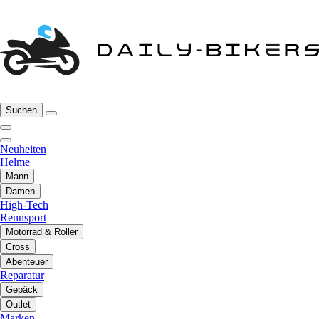
Suchen
Neuheiten
Helme
Mann
Damen
High-Tech
Rennsport
Motorrad & Roller
Cross
Abenteuer
Reparatur
Gepäck
Outlet
Marken