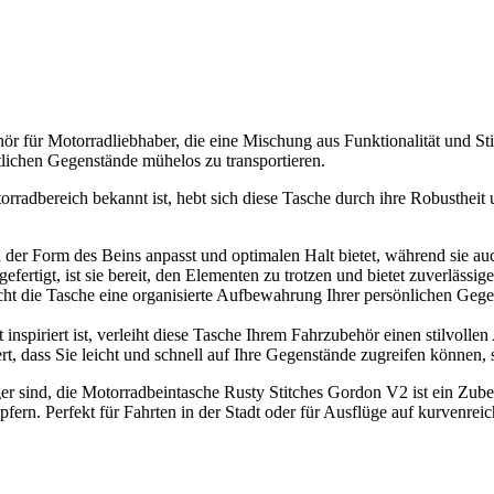
 für Motorradliebhaber, die eine Mischung aus Funktionalität und Stil 
tlichen Gegenstände mühelos zu transportieren.
orradbereich bekannt ist, hebt sich diese Tasche durch ihre Robustheit 
ich der Form des Beins anpasst und optimalen Halt bietet, während sie au
fertigt, ist sie bereit, den Elementen zu trotzen und bietet zuverlässig
ht die Tasche eine organisierte Aufbewahrung Ihrer persönlichen Gege
nspiriert ist, verleiht diese Tasche Ihrem Fahrzubehör einen stilvollen
rt, dass Sie leicht und schnell auf Ihre Gegenstände zugreifen können
er sind, die Motorradbeintasche Rusty Stitches Gordon V2 ist ein Zubeh
opfern. Perfekt für Fahrten in der Stadt oder für Ausflüge auf kurvenrei