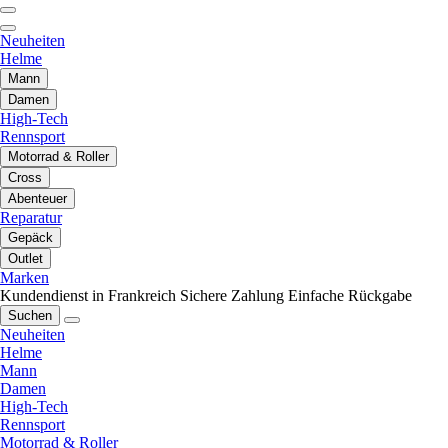
Neuheiten
Helme
Mann
Damen
High-Tech
Rennsport
Motorrad & Roller
Cross
Abenteuer
Reparatur
Gepäck
Outlet
Marken
Kundendienst in Frankreich
Sichere Zahlung
Einfache Rückgabe
Suchen
Neuheiten
Helme
Mann
Damen
High-Tech
Rennsport
Motorrad & Roller