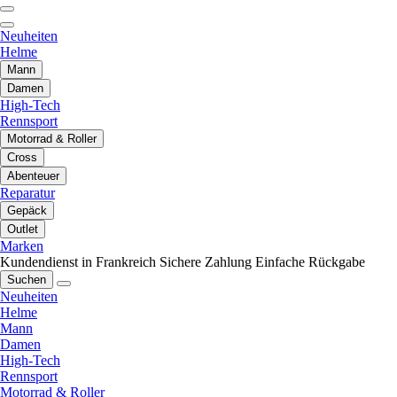
Neuheiten
Helme
Mann
Damen
High-Tech
Rennsport
Motorrad & Roller
Cross
Abenteuer
Reparatur
Gepäck
Outlet
Marken
Kundendienst in Frankreich
Sichere Zahlung
Einfache Rückgabe
Suchen
Neuheiten
Helme
Mann
Damen
High-Tech
Rennsport
Motorrad & Roller