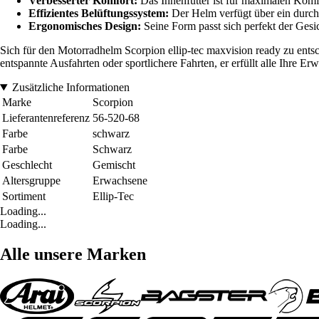
Verbesserter Komfort:
Das Innenfutter ist für maximalen Komfo
Effizientes Belüftungssystem:
Der Helm verfügt über ein durchd
Ergonomisches Design:
Seine Form passt sich perfekt der Gesic
Sich für den Motorradhelm Scorpion ellip-tec maxvision ready zu entsch
entspannte Ausfahrten oder sportlichere Fahrten, er erfüllt alle Ihre 
Zusätzliche Informationen
Marke
Scorpion
Lieferantenreferenz
56-520-68
Farbe
schwarz
Farbe
Schwarz
Geschlecht
Gemischt
Altersgruppe
Erwachsene
Sortiment
Ellip-Tec
Loading...
Loading...
Alle unsere Marken