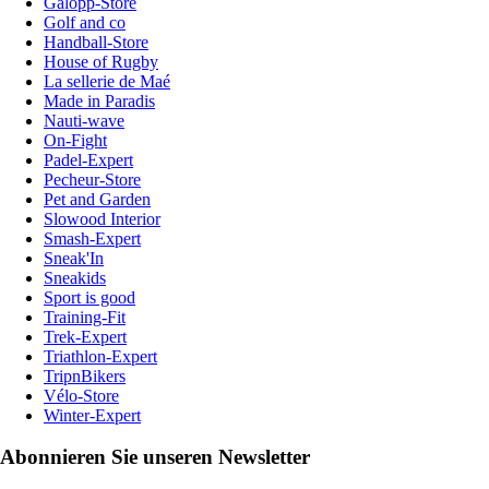
Galopp-Store
Golf and co
Handball-Store
House of Rugby
La sellerie de Maé
Made in Paradis
Nauti-wave
On-Fight
Padel-Expert
Pecheur-Store
Pet and Garden
Slowood Interior
Smash-Expert
Sneak'In
Sneakids
Sport is good
Training-Fit
Trek-Expert
Triathlon-Expert
TripnBikers
Vélo-Store
Winter-Expert
Abonnieren Sie unseren Newsletter