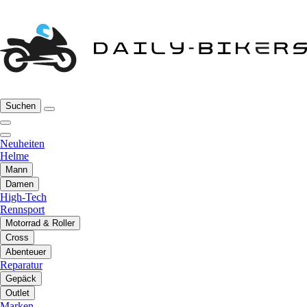
Suchen
Neuheiten
Helme
Mann
Damen
High-Tech
Rennsport
Motorrad & Roller
Cross
Abenteuer
Reparatur
Gepäck
Outlet
Marken