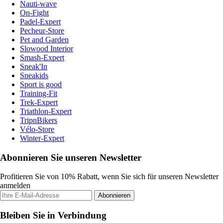
Nauti-wave
On-Fight
Padel-Expert
Pecheur-Store
Pet and Garden
Slowood Interior
Smash-Expert
Sneak'In
Sneakids
Sport is good
Training-Fit
Trek-Expert
Triathlon-Expert
TripnBikers
Vélo-Store
Winter-Expert
Abonnieren Sie unseren Newsletter
Profitieren Sie von 10% Rabatt, wenn Sie sich für unseren Newsletter
anmelden
Abonnieren
Bleiben Sie in Verbindung