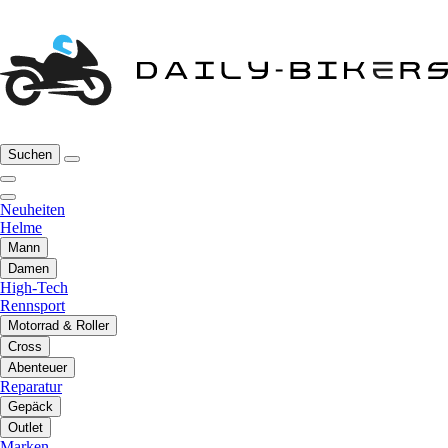
Suchen
Neuheiten
Helme
Mann
Damen
High-Tech
Rennsport
Motorrad & Roller
Cross
Abenteuer
Reparatur
Gepäck
Outlet
Marken