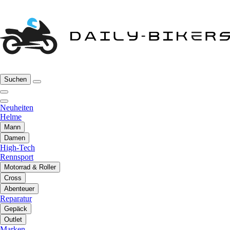
Suchen
Neuheiten
Helme
Mann
Damen
High-Tech
Rennsport
Motorrad & Roller
Cross
Abenteuer
Reparatur
Gepäck
Outlet
Marken