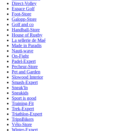
Direct-Volley
Espace Golf
Foot-Store
Galopp-Store
Golf and co
Handball-Store
House of Rugby
La sellerie de Maé
Made in Paradis
Nauti-wave
On-Fight
Padel-Expert
Pecheur-Store
Pet and Garden
Slowood Interior
Smash-Expert
Sneak'In
Sneakids
Sport is good
Training-Fit
Trek-Expert
Triathlon-Expert
TripnBikers
Vélo-Store
Winter-Expert