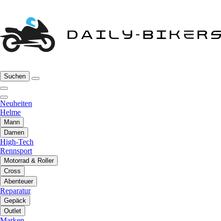
Suchen
Neuheiten
Helme
Mann
Damen
High-Tech
Rennsport
Motorrad & Roller
Cross
Abenteuer
Reparatur
Gepäck
Outlet
Marken