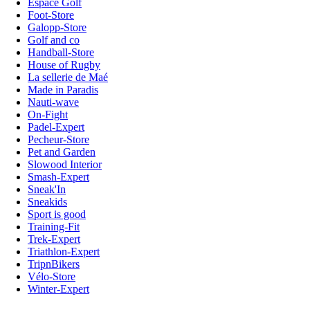
Espace Golf
Foot-Store
Galopp-Store
Golf and co
Handball-Store
House of Rugby
La sellerie de Maé
Made in Paradis
Nauti-wave
On-Fight
Padel-Expert
Pecheur-Store
Pet and Garden
Slowood Interior
Smash-Expert
Sneak'In
Sneakids
Sport is good
Training-Fit
Trek-Expert
Triathlon-Expert
TripnBikers
Vélo-Store
Winter-Expert