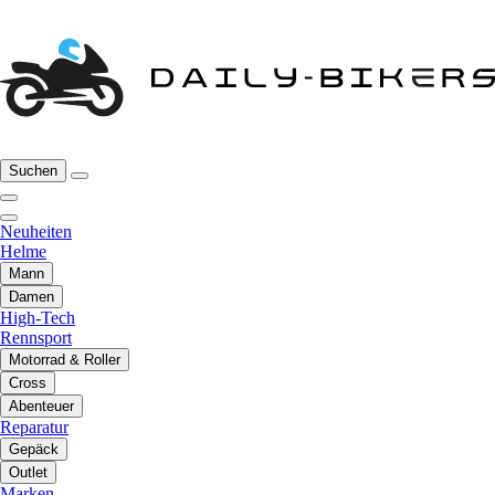
Suchen
Neuheiten
Helme
Mann
Damen
High-Tech
Rennsport
Motorrad & Roller
Cross
Abenteuer
Reparatur
Gepäck
Outlet
Marken