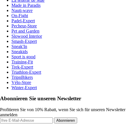
La sellerie de Maé
Made in Paradis
Nauti-wave
On-Fight
Padel-Expert
Pecheur-Store
Pet and Garden
Slowood Interior
Smash-Expert
Sneak'In
Sneakids
Sport is good
Training-Fit
Trek-Expert
Triathlon-Expert
TripnBikers
Vélo-Store
Winter-Expert
Abonnieren Sie unseren Newsletter
Profitieren Sie von 10% Rabatt, wenn Sie sich für unseren Newsletter
anmelden
Abonnieren