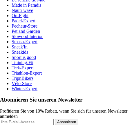
Made in Paradis
Nauti-wave
On-Fight
Padel-Expert
Pecheur-Store
Pet and Garden
Slowood Interior
Smash-Expert
Sneak'In
Sneakids
Sport is good
Training-Fit
Trek-Expert
Triathlon-Expert
TripnBikers
Vélo-Store
Winter-Expert
Abonnieren Sie unseren Newsletter
Profitieren Sie von 10% Rabatt, wenn Sie sich für unseren Newsletter
anmelden
Abonnieren