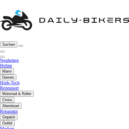
Suchen
Neuheiten
Helme
Mann
Damen
High-Tech
Rennsport
Motorrad & Roller
Cross
Abenteuer
Reparatur
Gepäck
Outlet
Marken