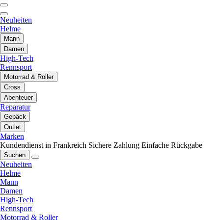
Neuheiten
Helme
Mann
Damen
High-Tech
Rennsport
Motorrad & Roller
Cross
Abenteuer
Reparatur
Gepäck
Outlet
Marken
Kundendienst in Frankreich
Sichere Zahlung
Einfache Rückgabe
Suchen
Neuheiten
Helme
Mann
Damen
High-Tech
Rennsport
Motorrad & Roller