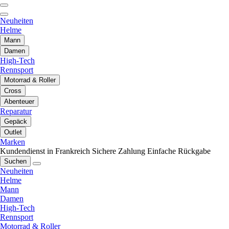
Neuheiten
Helme
Mann
Damen
High-Tech
Rennsport
Motorrad & Roller
Cross
Abenteuer
Reparatur
Gepäck
Outlet
Marken
Kundendienst in Frankreich
Sichere Zahlung
Einfache Rückgabe
Suchen
Neuheiten
Helme
Mann
Damen
High-Tech
Rennsport
Motorrad & Roller