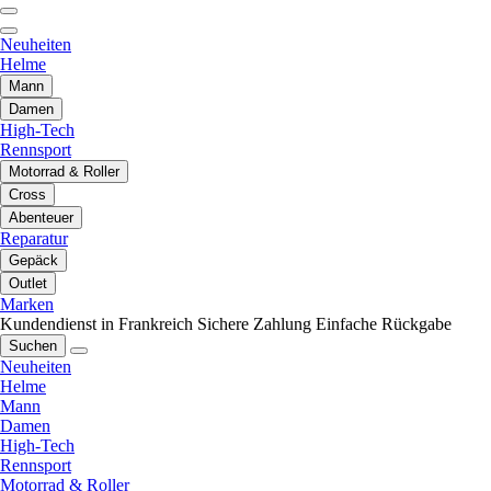
Neuheiten
Helme
Mann
Damen
High-Tech
Rennsport
Motorrad & Roller
Cross
Abenteuer
Reparatur
Gepäck
Outlet
Marken
Kundendienst in Frankreich
Sichere Zahlung
Einfache Rückgabe
Suchen
Neuheiten
Helme
Mann
Damen
High-Tech
Rennsport
Motorrad & Roller