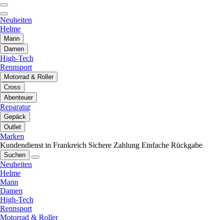
Neuheiten
Helme
Mann
Damen
High-Tech
Rennsport
Motorrad & Roller
Cross
Abenteuer
Reparatur
Gepäck
Outlet
Marken
Kundendienst in Frankreich
Sichere Zahlung
Einfache Rückgabe
Suchen
Neuheiten
Helme
Mann
Damen
High-Tech
Rennsport
Motorrad & Roller