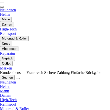
Neuheiten
Helme
Mann
Damen
High-Tech
Rennsport
Motorrad & Roller
Cross
Abenteuer
Reparatur
Gepäck
Outlet
Marken
Kundendienst in Frankreich
Sichere Zahlung
Einfache Rückgabe
Suchen
Neuheiten
Helme
Mann
Damen
High-Tech
Rennsport
Motorrad & Roller