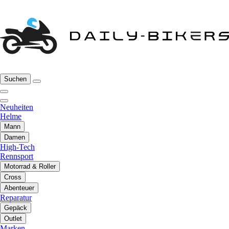
Suchen
Neuheiten
Helme
Mann
Damen
High-Tech
Rennsport
Motorrad & Roller
Cross
Abenteuer
Reparatur
Gepäck
Outlet
Marken