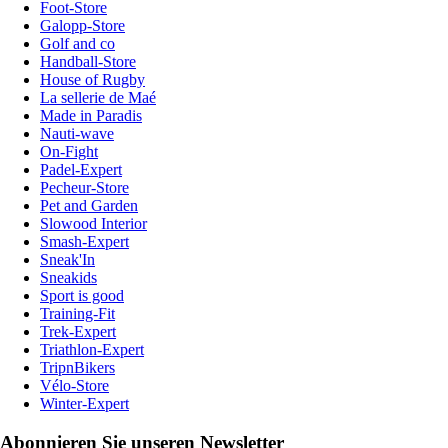
Foot-Store
Galopp-Store
Golf and co
Handball-Store
House of Rugby
La sellerie de Maé
Made in Paradis
Nauti-wave
On-Fight
Padel-Expert
Pecheur-Store
Pet and Garden
Slowood Interior
Smash-Expert
Sneak'In
Sneakids
Sport is good
Training-Fit
Trek-Expert
Triathlon-Expert
TripnBikers
Vélo-Store
Winter-Expert
Abonnieren Sie unseren Newsletter