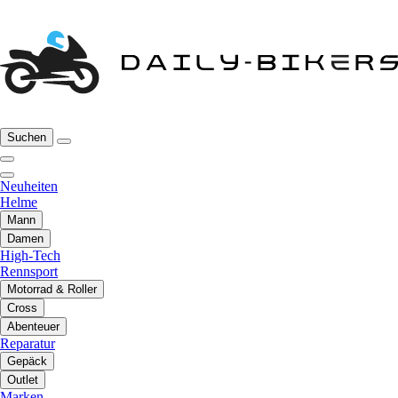
Suchen
Neuheiten
Helme
Mann
Damen
High-Tech
Rennsport
Motorrad & Roller
Cross
Abenteuer
Reparatur
Gepäck
Outlet
Marken