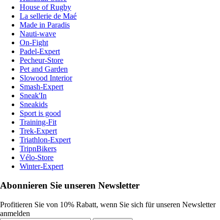
House of Rugby
La sellerie de Maé
Made in Paradis
Nauti-wave
On-Fight
Padel-Expert
Pecheur-Store
Pet and Garden
Slowood Interior
Smash-Expert
Sneak'In
Sneakids
Sport is good
Training-Fit
Trek-Expert
Triathlon-Expert
TripnBikers
Vélo-Store
Winter-Expert
Abonnieren Sie unseren Newsletter
Profitieren Sie von 10% Rabatt, wenn Sie sich für unseren Newsletter
anmelden