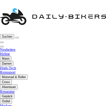
Suchen
Neuheiten
Helme
Mann
Damen
High-Tech
Rennsport
Motorrad & Roller
Cross
Abenteuer
Reparatur
Gepäck
Outlet
Marken