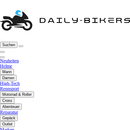
Suchen
Neuheiten
Helme
Mann
Damen
High-Tech
Rennsport
Motorrad & Roller
Cross
Abenteuer
Reparatur
Gepäck
Outlet
Marken