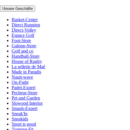
Unsere Geschäfte
Basket-Center
Direct Running
Direct-Volley
Espace Golf
Foot-Store
Galopp-Store
Golf and co
Handball-Store
House of Rugby
La sellerie de Maé
Made in Paradis
Nauti-wave
On-Fight
Padel-Expert
Pecheur-Store
Pet and Garden
Slowood Interior
Smash-Expert
Sneak'In
Sneakids
Sport is good
Training-Fit