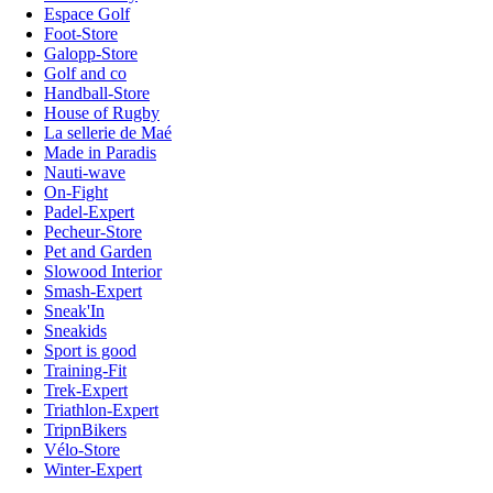
Espace Golf
Foot-Store
Galopp-Store
Golf and co
Handball-Store
House of Rugby
La sellerie de Maé
Made in Paradis
Nauti-wave
On-Fight
Padel-Expert
Pecheur-Store
Pet and Garden
Slowood Interior
Smash-Expert
Sneak'In
Sneakids
Sport is good
Training-Fit
Trek-Expert
Triathlon-Expert
TripnBikers
Vélo-Store
Winter-Expert