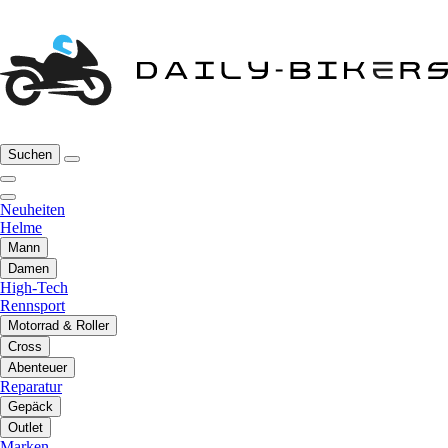
Suchen
Neuheiten
Helme
Mann
Damen
High-Tech
Rennsport
Motorrad & Roller
Cross
Abenteuer
Reparatur
Gepäck
Outlet
Marken