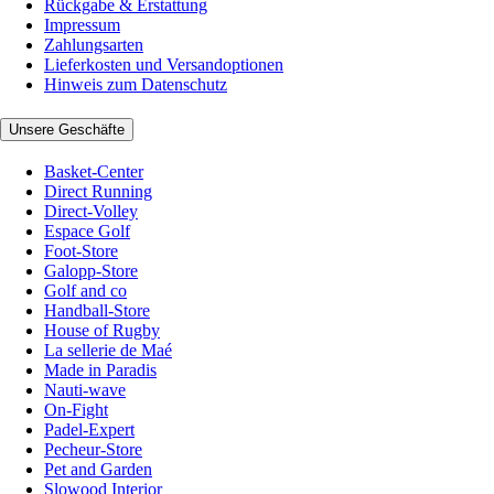
Rückgabe & Erstattung
Impressum
Zahlungsarten
Lieferkosten und Versandoptionen
Hinweis zum Datenschutz
Unsere Geschäfte
Basket-Center
Direct Running
Direct-Volley
Espace Golf
Foot-Store
Galopp-Store
Golf and co
Handball-Store
House of Rugby
La sellerie de Maé
Made in Paradis
Nauti-wave
On-Fight
Padel-Expert
Pecheur-Store
Pet and Garden
Slowood Interior