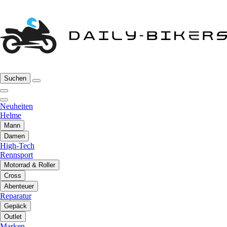
Suchen
Neuheiten
Helme
Mann
Damen
High-Tech
Rennsport
Motorrad & Roller
Cross
Abenteuer
Reparatur
Gepäck
Outlet
Marken