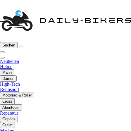
Suchen
Neuheiten
Helme
Mann
Damen
High-Tech
Rennsport
Motorrad & Roller
Cross
Abenteuer
Reparatur
Gepäck
Outlet
Marken