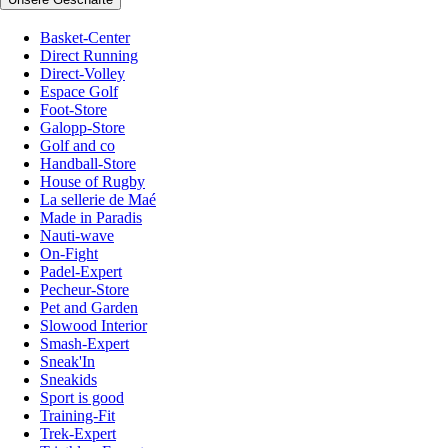
Basket-Center
Direct Running
Direct-Volley
Espace Golf
Foot-Store
Galopp-Store
Golf and co
Handball-Store
House of Rugby
La sellerie de Maé
Made in Paradis
Nauti-wave
On-Fight
Padel-Expert
Pecheur-Store
Pet and Garden
Slowood Interior
Smash-Expert
Sneak'In
Sneakids
Sport is good
Training-Fit
Trek-Expert