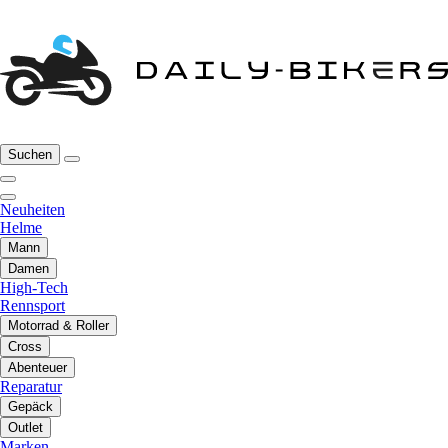
Suchen
Neuheiten
Helme
Mann
Damen
High-Tech
Rennsport
Motorrad & Roller
Cross
Abenteuer
Reparatur
Gepäck
Outlet
Marken