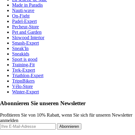
Made in Paradis
Nauti-wave
On-Fight
Padel-Expert
Pecheur-Store
Pet and Garden
Slowood Interior
Smash-Expert
Sneak'In
Sneakids
Sport is good
Training-Fit
Trek-Expert
Triathlon-Expert
TripnBikers
Vélo-Store
Winter-Expert
Abonnieren Sie unseren Newsletter
Profitieren Sie von 10% Rabatt, wenn Sie sich für unseren Newsletter
anmelden
Abonnieren