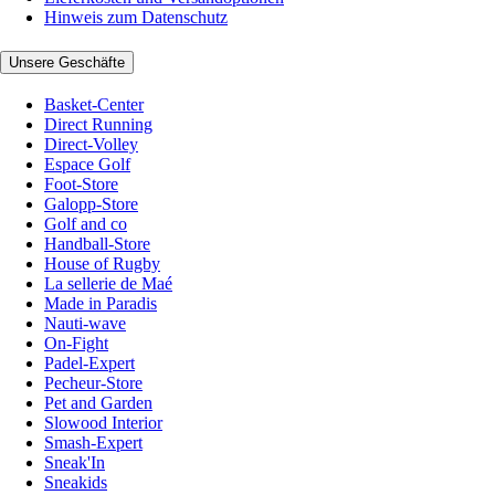
Hinweis zum Datenschutz
Unsere Geschäfte
Basket-Center
Direct Running
Direct-Volley
Espace Golf
Foot-Store
Galopp-Store
Golf and co
Handball-Store
House of Rugby
La sellerie de Maé
Made in Paradis
Nauti-wave
On-Fight
Padel-Expert
Pecheur-Store
Pet and Garden
Slowood Interior
Smash-Expert
Sneak'In
Sneakids