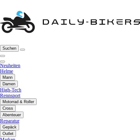
Suchen
Neuheiten
Helme
Mann
Damen
High-Tech
Rennsport
Motorrad & Roller
Cross
Abenteuer
Reparatur
Gepäck
Outlet
Marken