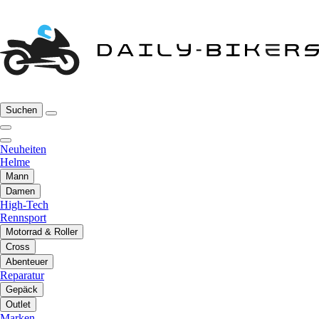
Suchen
Neuheiten
Helme
Mann
Damen
High-Tech
Rennsport
Motorrad & Roller
Cross
Abenteuer
Reparatur
Gepäck
Outlet
Marken