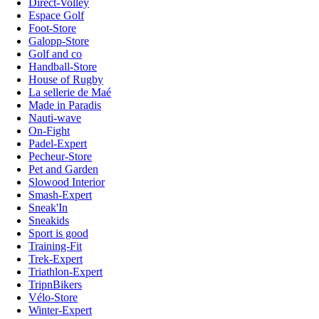
Direct-Volley
Espace Golf
Foot-Store
Galopp-Store
Golf and co
Handball-Store
House of Rugby
La sellerie de Maé
Made in Paradis
Nauti-wave
On-Fight
Padel-Expert
Pecheur-Store
Pet and Garden
Slowood Interior
Smash-Expert
Sneak'In
Sneakids
Sport is good
Training-Fit
Trek-Expert
Triathlon-Expert
TripnBikers
Vélo-Store
Winter-Expert