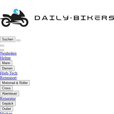
Suchen
Neuheiten
Helme
Mann
Damen
High-Tech
Rennsport
Motorrad & Roller
Cross
Abenteuer
Reparatur
Gepäck
Outlet
Marken