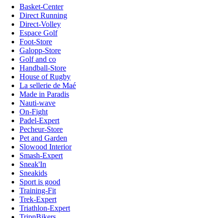
Basket-Center
Direct Running
Direct-Volley
Espace Golf
Foot-Store
Galopp-Store
Golf and co
Handball-Store
House of Rugby
La sellerie de Maé
Made in Paradis
Nauti-wave
On-Fight
Padel-Expert
Pecheur-Store
Pet and Garden
Slowood Interior
Smash-Expert
Sneak'In
Sneakids
Sport is good
Training-Fit
Trek-Expert
Triathlon-Expert
TripnBikers