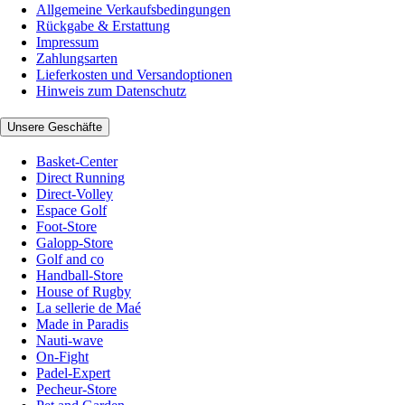
Allgemeine Verkaufsbedingungen
Rückgabe & Erstattung
Impressum
Zahlungsarten
Lieferkosten und Versandoptionen
Hinweis zum Datenschutz
Unsere Geschäfte
Basket-Center
Direct Running
Direct-Volley
Espace Golf
Foot-Store
Galopp-Store
Golf and co
Handball-Store
House of Rugby
La sellerie de Maé
Made in Paradis
Nauti-wave
On-Fight
Padel-Expert
Pecheur-Store