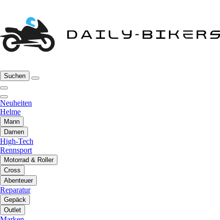
Suchen
Neuheiten
Helme
Mann
Damen
High-Tech
Rennsport
Motorrad & Roller
Cross
Abenteuer
Reparatur
Gepäck
Outlet
Marken