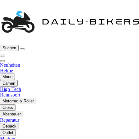
Suchen
Neuheiten
Helme
Mann
Damen
High-Tech
Rennsport
Motorrad & Roller
Cross
Abenteuer
Reparatur
Gepäck
Outlet
Marken