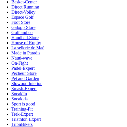
Basket-Center
Direct Running
Direct-Volley
Espace Golf
Foot-Store
Galopp-Store
Golf and co
Handball-Store
House of Rugby
La sellerie de Maé
Made in Paradis
Nauti-wave
On-Fight
Padel-Expert
Pecheur-Store
Pet and Garden
Slowood Interior
Smash-Expert
Sneak'In
Sneakids
Sport is good
Training-Fit
Trek-Expert
Triathlon-Expert
TripnBikers