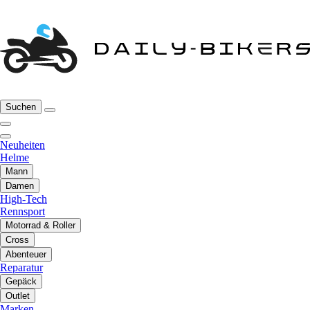
Suchen
Neuheiten
Helme
Mann
Damen
High-Tech
Rennsport
Motorrad & Roller
Cross
Abenteuer
Reparatur
Gepäck
Outlet
Marken