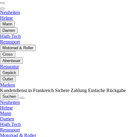
Neuheiten
Helme
Mann
Damen
High-Tech
Rennsport
Motorrad & Roller
Cross
Abenteuer
Reparatur
Gepäck
Outlet
Marken
Kundendienst in Frankreich
Sichere Zahlung
Einfache Rückgabe
Suchen
Neuheiten
Helme
Mann
Damen
High-Tech
Rennsport
Motorrad & Roller