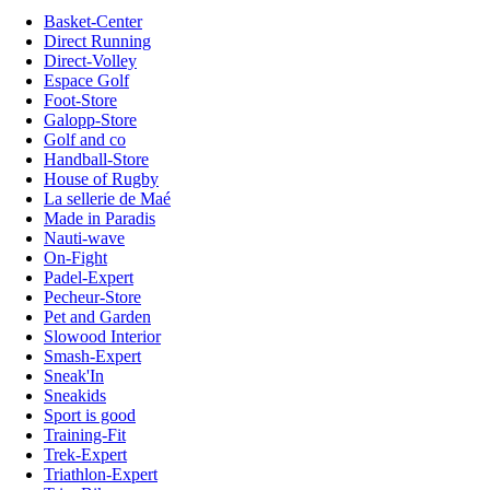
Basket-Center
Direct Running
Direct-Volley
Espace Golf
Foot-Store
Galopp-Store
Golf and co
Handball-Store
House of Rugby
La sellerie de Maé
Made in Paradis
Nauti-wave
On-Fight
Padel-Expert
Pecheur-Store
Pet and Garden
Slowood Interior
Smash-Expert
Sneak'In
Sneakids
Sport is good
Training-Fit
Trek-Expert
Triathlon-Expert