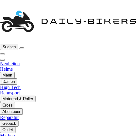
Suchen
Neuheiten
Helme
Mann
Damen
High-Tech
Rennsport
Motorrad & Roller
Cross
Abenteuer
Reparatur
Gepäck
Outlet
Marken