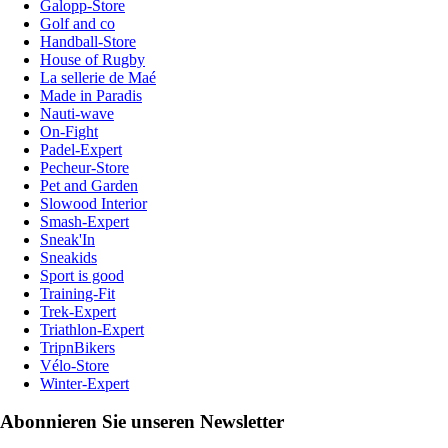
Galopp-Store
Golf and co
Handball-Store
House of Rugby
La sellerie de Maé
Made in Paradis
Nauti-wave
On-Fight
Padel-Expert
Pecheur-Store
Pet and Garden
Slowood Interior
Smash-Expert
Sneak'In
Sneakids
Sport is good
Training-Fit
Trek-Expert
Triathlon-Expert
TripnBikers
Vélo-Store
Winter-Expert
Abonnieren Sie unseren Newsletter