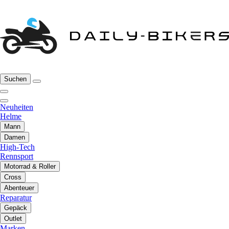
Suchen
Neuheiten
Helme
Mann
Damen
High-Tech
Rennsport
Motorrad & Roller
Cross
Abenteuer
Reparatur
Gepäck
Outlet
Marken