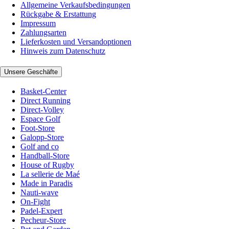
Allgemeine Verkaufsbedingungen
Rückgabe & Erstattung
Impressum
Zahlungsarten
Lieferkosten und Versandoptionen
Hinweis zum Datenschutz
Unsere Geschäfte
Basket-Center
Direct Running
Direct-Volley
Espace Golf
Foot-Store
Galopp-Store
Golf and co
Handball-Store
House of Rugby
La sellerie de Maé
Made in Paradis
Nauti-wave
On-Fight
Padel-Expert
Pecheur-Store