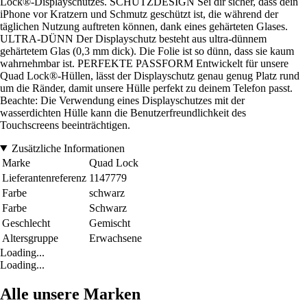
Lock®-Displayschutzes. SCHUTZDESIGN Sei dir sicher, dass dein
iPhone vor Kratzern und Schmutz geschützt ist, die während der
täglichen Nutzung auftreten können, dank eines gehärteten Glases.
ULTRA-DÜNN Der Displayschutz besteht aus ultra-dünnem
gehärtetem Glas (0,3 mm dick). Die Folie ist so dünn, dass sie kaum
wahrnehmbar ist. PERFEKTE PASSFORM Entwickelt für unsere
Quad Lock®-Hüllen, lässt der Displayschutz genau genug Platz rund
um die Ränder, damit unsere Hülle perfekt zu deinem Telefon passt.
Beachte: Die Verwendung eines Displayschutzes mit der
wasserdichten Hülle kann die Benutzerfreundlichkeit des
Touchscreens beeinträchtigen.
Zusätzliche Informationen
Marke
Quad Lock
Lieferantenreferenz
1147779
Farbe
schwarz
Farbe
Schwarz
Geschlecht
Gemischt
Altersgruppe
Erwachsene
Loading...
Loading...
Alle unsere Marken