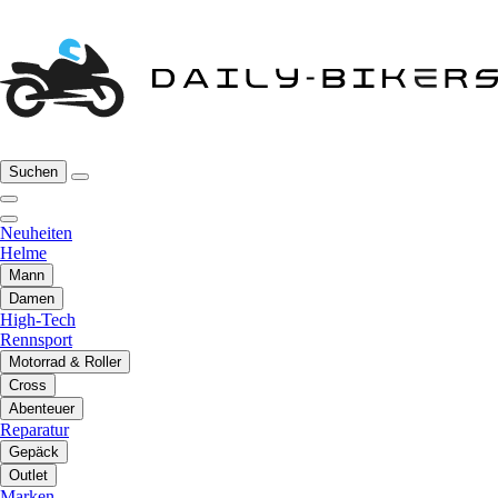
Suchen
Neuheiten
Helme
Mann
Damen
High-Tech
Rennsport
Motorrad & Roller
Cross
Abenteuer
Reparatur
Gepäck
Outlet
Marken