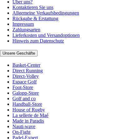
Über uns?
Kontaktieren Sie uns
Allgemeine Verkaufsbedingungen
Rückgabe & Erstattung
Impressum
Zahlungsarten
Lieferkosten und Versandoptionen
Hinweis zum Datenschutz
Unsere Geschäfte
Basket-Center
Direct Running
Direct-Volley
Espace Golf
Foot-Store
Galopp-Store
Golf and co
Handball-Store
House of Rugby
La sellerie de Maé
Made in Paradis
Nauti-wave
On-Fight
Padel-Expert