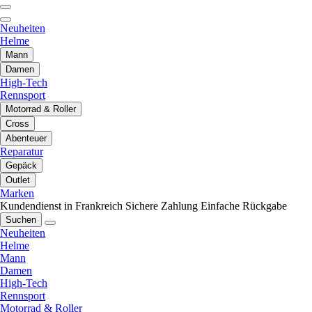
Neuheiten
Helme
Mann
Damen
High-Tech
Rennsport
Motorrad & Roller
Cross
Abenteuer
Reparatur
Gepäck
Outlet
Marken
Kundendienst in Frankreich
Sichere Zahlung
Einfache Rückgabe
Suchen
Neuheiten
Helme
Mann
Damen
High-Tech
Rennsport
Motorrad & Roller