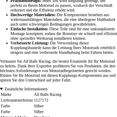
Präzisionsdesign:
Jedes Teil wird sorgfältig gefertigt, um
perfekt zu Ihrem Motorrad zu passen, wodurch der Verschleiß
reduziert und die Effizienz erhöht wird.
Hochwertige Materialien:
Die Komponenten bestehen aus
widerstandsfähigen Materialien, die eine überlegene Haltbarkeit
auch unter schwierigen Bedingungen gewährleisten.
Einfache Installation:
Diese Teile sind für eine unkomplizierte
Montage konzipiert, sodass die Benutzer sie schnell und effizient
ohne spezielles Werkzeug installieren können.
Verbesserte Leistung:
Die Verwendung dieser
Kupplungsbauteile kann die Leistung Ihres Motorrads erheblich
steigern und eine verbesserte Handhabung beim Fahren bieten.
Vertrauen Sie All Balls Racing, die besten Ersatzteile für Ihr Motorrad
zu liefern. Dank ihrer Expertise profitieren Sie von Produkten, die den
höchsten Anforderungen von Motorradbegeisterten gerecht werden.
Rüsten Sie Ihr Motorrad mit diesen Kupplungs-Komponenten aus und
spüren Sie den Unterschied auf jeder Fahrt.
Zusätzliche Informationen
Marke
All Balls Racing
Lieferantenreferenz
1127172
Farbe
Silber
Farbe
Silber