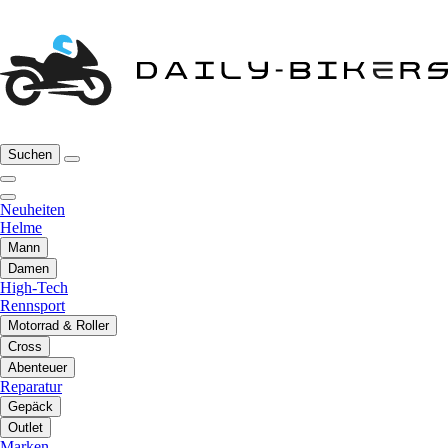
Suchen
Neuheiten
Helme
Mann
Damen
High-Tech
Rennsport
Motorrad & Roller
Cross
Abenteuer
Reparatur
Gepäck
Outlet
Marken