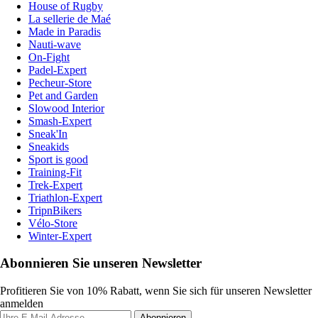
House of Rugby
La sellerie de Maé
Made in Paradis
Nauti-wave
On-Fight
Padel-Expert
Pecheur-Store
Pet and Garden
Slowood Interior
Smash-Expert
Sneak'In
Sneakids
Sport is good
Training-Fit
Trek-Expert
Triathlon-Expert
TripnBikers
Vélo-Store
Winter-Expert
Abonnieren Sie unseren Newsletter
Profitieren Sie von 10% Rabatt, wenn Sie sich für unseren Newsletter
anmelden
Abonnieren