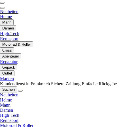
Neuheiten
Helme
Mann
Damen
High-Tech
Rennsport
Motorrad & Roller
Cross
Abenteuer
Reparatur
Gepäck
Outlet
Marken
Kundendienst in Frankreich
Sichere Zahlung
Einfache Rückgabe
Suchen
Neuheiten
Helme
Mann
Damen
High-Tech
Rennsport
Motorrad & Roller