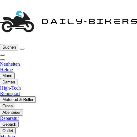
Suchen
Neuheiten
Helme
Mann
Damen
High-Tech
Rennsport
Motorrad & Roller
Cross
Abenteuer
Reparatur
Gepäck
Outlet
Marken