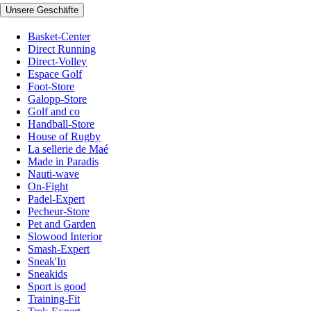
Unsere Geschäfte
Basket-Center
Direct Running
Direct-Volley
Espace Golf
Foot-Store
Galopp-Store
Golf and co
Handball-Store
House of Rugby
La sellerie de Maé
Made in Paradis
Nauti-wave
On-Fight
Padel-Expert
Pecheur-Store
Pet and Garden
Slowood Interior
Smash-Expert
Sneak'In
Sneakids
Sport is good
Training-Fit