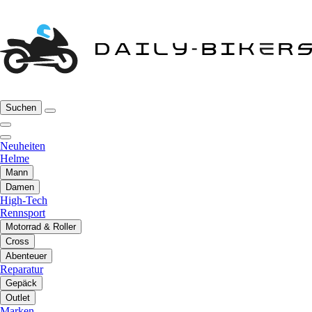
Suchen
Neuheiten
Helme
Mann
Damen
High-Tech
Rennsport
Motorrad & Roller
Cross
Abenteuer
Reparatur
Gepäck
Outlet
Marken