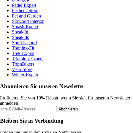
Padel-Expert
Pecheur-Store
Pet and Garden
Slowood Interior
Smash-Expert
Sneak'In
Sneakids
Sport is good
Training-Fit
Trek-Expert
Triathlon-Expert
TripnBikers
Vélo-Store
Winter-Expert
Abonnieren Sie unseren Newsletter
Profitieren Sie von 10% Rabatt, wenn Sie sich für unseren Newsletter
anmelden
Abonnieren
Bleiben Sie in Verbindung
Folgen Sie uns in den sozialen Netzwerken