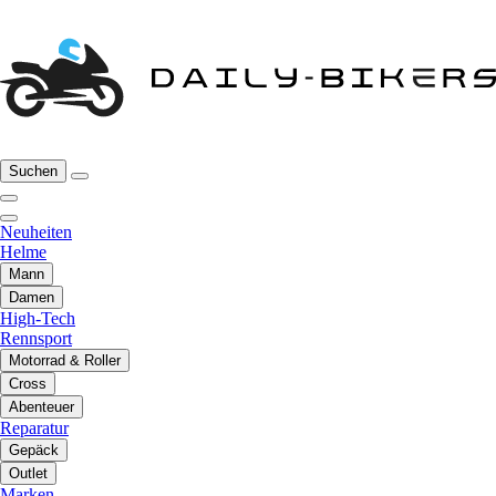
Suchen
Neuheiten
Helme
Mann
Damen
High-Tech
Rennsport
Motorrad & Roller
Cross
Abenteuer
Reparatur
Gepäck
Outlet
Marken