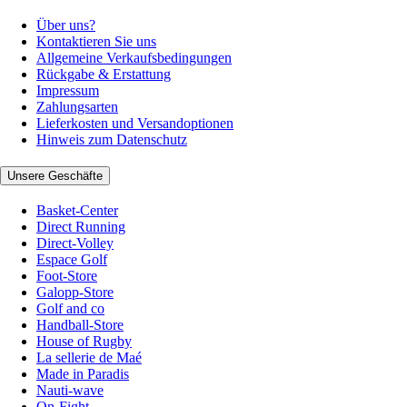
Über uns?
Kontaktieren Sie uns
Allgemeine Verkaufsbedingungen
Rückgabe & Erstattung
Impressum
Zahlungsarten
Lieferkosten und Versandoptionen
Hinweis zum Datenschutz
Unsere Geschäfte
Basket-Center
Direct Running
Direct-Volley
Espace Golf
Foot-Store
Galopp-Store
Golf and co
Handball-Store
House of Rugby
La sellerie de Maé
Made in Paradis
Nauti-wave
On-Fight