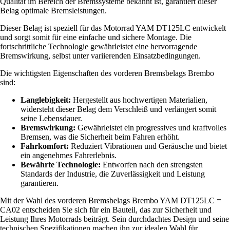
Qualität im Bereich der Bremssysteme bekannt ist, garantiert dieser
Belag optimale Bremsleistungen.
Dieser Belag ist speziell für das Motorrad YAM DT125LC entwickelt
und sorgt somit für eine einfache und sichere Montage. Die
fortschrittliche Technologie gewährleistet eine hervorragende
Bremswirkung, selbst unter variierenden Einsatzbedingungen.
Die wichtigsten Eigenschaften des vorderen Bremsbelags Brembo
sind:
Langlebigkeit:
Hergestellt aus hochwertigen Materialien,
widersteht dieser Belag dem Verschleiß und verlängert somit
seine Lebensdauer.
Bremswirkung:
Gewährleistet ein progressives und kraftvolles
Bremsen, was die Sicherheit beim Fahren erhöht.
Fahrkomfort:
Reduziert Vibrationen und Geräusche und bietet
ein angenehmes Fahrerlebnis.
Bewährte Technologie:
Entworfen nach den strengsten
Standards der Industrie, die Zuverlässigkeit und Leistung
garantieren.
Mit der Wahl des vorderen Bremsbelags Brembo YAM DT125LC =
CA02 entscheiden Sie sich für ein Bauteil, das zur Sicherheit und
Leistung Ihres Motorrads beiträgt. Sein durchdachtes Design und seine
technischen Spezifikationen machen ihn zur idealen Wahl für