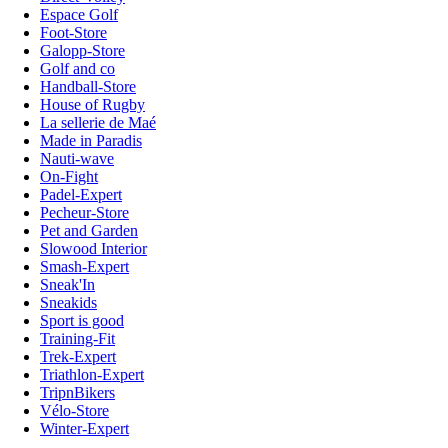
Espace Golf
Foot-Store
Galopp-Store
Golf and co
Handball-Store
House of Rugby
La sellerie de Maé
Made in Paradis
Nauti-wave
On-Fight
Padel-Expert
Pecheur-Store
Pet and Garden
Slowood Interior
Smash-Expert
Sneak'In
Sneakids
Sport is good
Training-Fit
Trek-Expert
Triathlon-Expert
TripnBikers
Vélo-Store
Winter-Expert