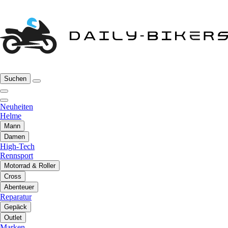
Suchen
Neuheiten
Helme
Mann
Damen
High-Tech
Rennsport
Motorrad & Roller
Cross
Abenteuer
Reparatur
Gepäck
Outlet
Marken