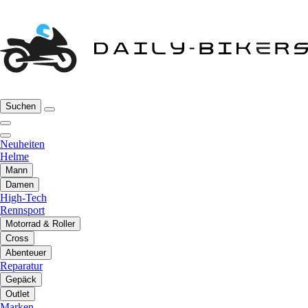
Suchen
Neuheiten
Helme
Mann
Damen
High-Tech
Rennsport
Motorrad & Roller
Cross
Abenteuer
Reparatur
Gepäck
Outlet
Marken