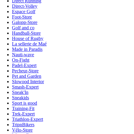
Direct Running
Direct-Volley
Espace Golf
Foot-Store
Galopp-Store
Golf and co
Handball-Store
House of Rugby
La sellerie de Maé
Made in Paradis
Nauti-wave
On-Fight
Padel-Expert
Pecheur-Store
Pet and Garden
Slowood Interior
Smash-Expert
Sneak'In
Sneakids
Sport is good
Training-Fit
Trek-Expert
Triathlon-Expert
TripnBikers
Vélo-Store